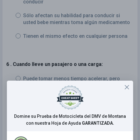
conducir
Sólo afectan su habilidad para conducir si
usted bebe mientras toma algún medicamento
Tienen el mismo efecto en cualquier persona
6 . Cuando lleve un pasajero o una carga:
Puede tomar menos tiempo acelerar, pero
más tiempo detenerse
Puede tomar más tiempo acelerar y más
tiempo detenerse
Domine su Prueba de Motocicleta del DMV de Montana
Puede tomar más tiempo acelerar, pero
con nuestra Hoja de Ayuda
GARANTIZADA.
menos tiempo detenerse