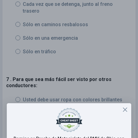
Cada vez que se detenga, junto al freno
trasero
Sólo en caminos resbalosos
Sólo en una emergencia
Sólo en tráfico
7 . Para que sea más fácil ser visto por otros
conductores:
Usted debe usar ropa con colores brillantes
Usted debe usar ropa con colores oscuros
Usted debe agitar sus manos