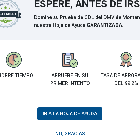
ESPERE, ANTES DE IR
Domine su Prueba de CDL del DMV de Monta
 estacionamiento en el lado del conductor,
nuestra Hoja de Ayuda
GARANTIZADA.
retrocede, luego tirar hacia adelante.
estacionamiento, luego volver a entrar.
namiento sin pasarlo primero.
HORRE TIEMPO
APRUEBE EN SU
TASA DE APROB
PRIMER INTENTO
DEL 99.2%
rlo primero.
M
M
M
 presión de aire:
IR A LA HOJA DE AYUDA
I
de 120 psi.
NO, GRACIAS
e 60 psi.