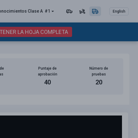
onocimientos Clase A
#1
English
BTENER LA HOJA COMPLETA
de
Puntaje de
Número de
as
aprobación
pruebas
40
20