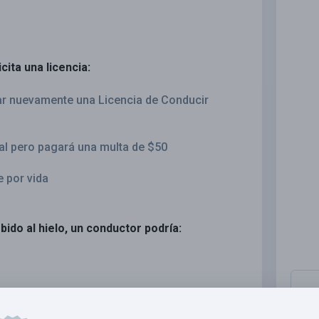
cita una licencia:
tar nuevamente una Licencia de Conducir
al pero pagará una multa de $50
 por vida
bido al hielo, un conductor podría:
buscando hielo