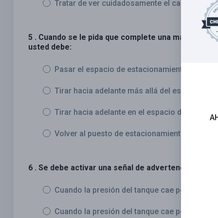
Tratar de ver cuidadosamente el camino
5 . Cuando se le pida que complete una maniobra de
usted debe:
Pasar el espacio de estacionamiento mientras 
Tirar hacia adelante más allá del espacio de 
Tirar hacia adelante en el espacio de estacio
A
Volver al puesto de estacionamiento sin pasa
6 . Se debe activar una señal de advertencia de baja
Cuando la presión del tanque cae por debajo 
Cuando la presión del tanque cae por debajo d