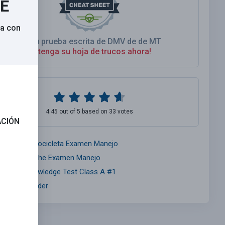
SE
na con
As Su prueba escrita de DMV de de MT
Obtenga su hoja de trucos ahora!
4.45 out of 5 based on 33 votes
ACIÓN
ontana Motocicleta Examen Manejo
ontana Coche Examen Manejo
ontana Knowledge Test Class A #1
nsurance Finder