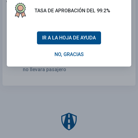
con un pasajero, usted debe:
TASA DE APROBACIÓN DEL 99.2%
Operar a una velocidad más baja que la normal
Usar la misma distancia de seguimiento que
usaría si no llevara pasajero
IR A LA HOJA DE AYUDA
Operar a una velocidad mayor que la normal
NO, GRACIAS
Frenar un poco después de lo que frenaría si
no llevara pasajero