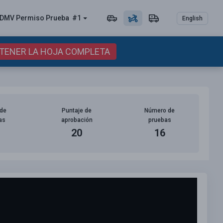
DMV Permiso
Prueba
#1
English
BTENER LA HOJA COMPLETA
de
Puntaje de
Número de
as
aprobación
pruebas
20
16