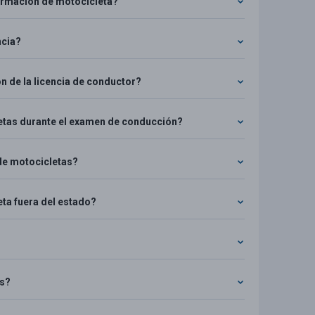
ormación de motocicleta?
ncia?
ón de la licencia de conductor?
letas durante el examen de conducción?
de motocicletas?
ta fuera del estado?
es?