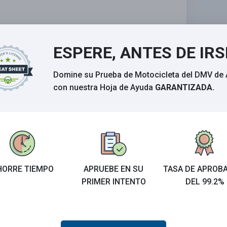
ESPERE, ANTES DE IRS
Domine su Prueba de Motocicleta del DMV de 
con nuestra Hoja de Ayuda
GARANTIZADA.
Calificar esta sección
HORRE TIEMPO
APRUEBE EN SU
TASA DE APROB
 el examen del DMV de 2026.
PRIMER INTENTO
DEL 99.2%
eban su examen la
PRIMER VEZ
.