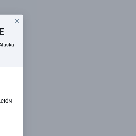
E
Alaska
ACIÓN