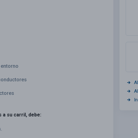
l entorno
 conductores
A
A
ctores
I
 a su carril, debe:
.