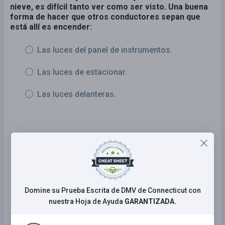
nieve, es difícil tanto ver como ser visto. Una buena
forma de hacer que otros conductores sepan que
está allí es encender:
Las luces del panel de instrumentos.
Las luces de estacionar.
Las luces delanteras.
16 . Esta señal indica que el camino más adelante:
Gira de forma brusca a la derecha y
luego a la izquierda.
Domine su Prueba Escrita de DMV de Connecticut con
Se curva hacia la derecha y luego a la
nuestra Hoja de Ayuda
GARANTIZADA.
izquierda.