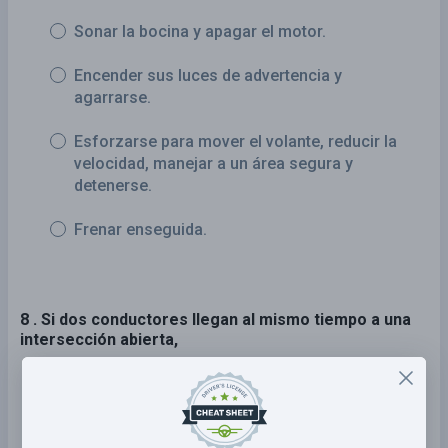
Sonar la bocina y apagar el motor.
Encender sus luces de advertencia y
agarrarse.
Esforzarse para mover el volante, reducir la
velocidad, manejar a un área segura y
detenerse.
Frenar enseguida.
8 . Si dos conductores llegan al mismo tiempo a una
intersección abierta,
El conductor de la derecha tiene el derecho de
paso.