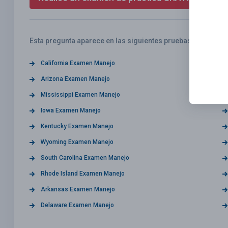
Esta pregunta aparece en las siguientes pruebas:
California Examen Manejo
Arizona Examen Manejo
Mississippi Examen Manejo
Iowa Examen Manejo
Kentucky Examen Manejo
Wyoming Examen Manejo
South Carolina Examen Manejo
Rhode Island Examen Manejo
Arkansas Examen Manejo
Delaware Examen Manejo