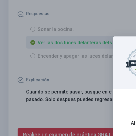
Respuestas
Sonar la bocina.
Ver las dos luces delanteras del vehículo ad
Encender y apagar las luces delanteras.
Explicación
Cuando se permite pasar, busque en el espejo ret
pasado. Solo despues puedes regresar de manera 
A
Realice un examen de práctica GRATIS ahora