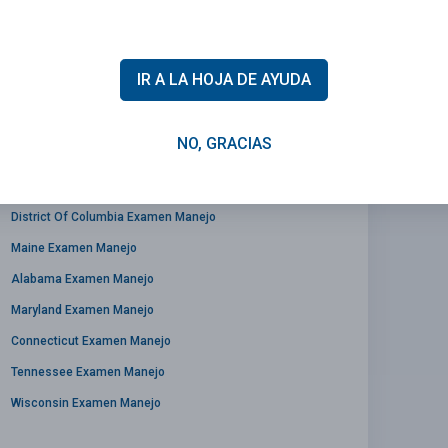
IR A LA HOJA DE AYUDA
Illinois Examen Manejo
NO, GRACIAS
South Dakota Examen Manejo
Kansas Examen Manejo
District Of Columbia Examen Manejo
Maine Examen Manejo
Alabama Examen Manejo
Maryland Examen Manejo
Connecticut Examen Manejo
Tennessee Examen Manejo
Wisconsin Examen Manejo