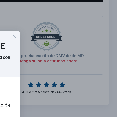
SE
As Su prueba escrita de DMV de de MD
d con
Obtenga su hoja de trucos ahora!
4.53 out of 5 based on 2445 votes
ACIÓN