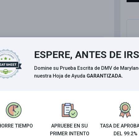
elantado en su espejo retrovisor.
ESPERE, ANTES DE IR
Domine su Prueba Escrita de DMV de Marylan
nuestra Hoja de Ayuda
GARANTIZADA.
rovisor los dos faros del vehículo que has
segura al carril original.
HORRE TIEMPO
APRUEBE EN SU
TASA DE APROB
PRIMER INTENTO
DEL 99.2%