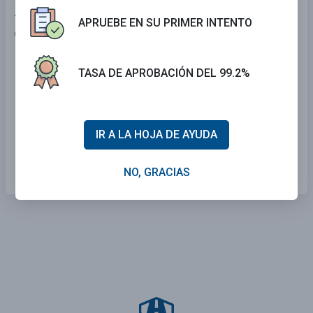
7 . Para reducir el efecto del resplandor de luces
APRUEBE EN SU PRIMER INTENTO
delanteras durante la noche, usted debe mirar:
Recto.
TASA DE APROBACIÓN DEL 99.2%
Sobre su hombro.
Al centro del camino.
IR A LA HOJA DE AYUDA
A la orilla derecha del camino.
NO, GRACIAS