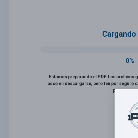
Cargando 
0%
Estamos preparando el PDF. Los archivos 
poco en descargarse, pero ten por seguro q
por tu pacie