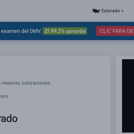
Colorado
el examen del DMV.
El 99.2% aprueba
CLIC PARA O
s mejores cotizaciones.
guro.
rado