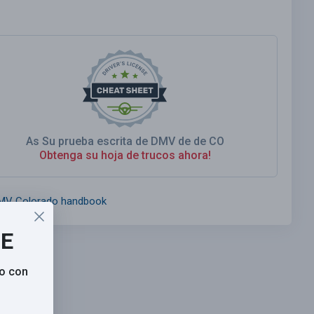
As Su prueba escrita de DMV de de CO
Obtenga su hoja de trucos ahora!
MV Colorado handbook
SE
o con