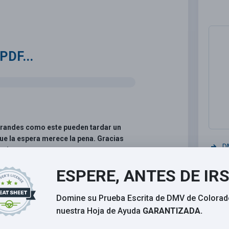
PDF...
grandes como este pueden tardar un
ue la espera merece la pena. Gracias
D
ncia.
ESPERE, ANTES DE IR
Domine su Prueba Escrita de DMV de Colorad
nuestra Hoja de Ayuda
GARANTIZADA.