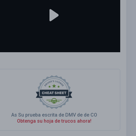
As Su prueba escrita de DMV de de CO
Obtenga su hoja de trucos ahora!