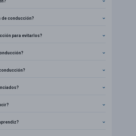
en?
n de conducción?
ción para evitarlos?
conducción?
 conducción?
cenciados?
ucir?
aprendiz?