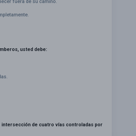
necer fuera de su camino.
ompletamente.
omberos, usted debe:
das.
a intersección de cuatro vías controladas por