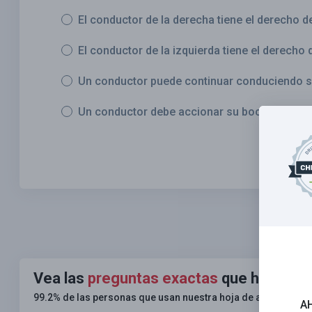
El conductor de la derecha tiene el derecho d
El conductor de la izquierda tiene el derecho 
Un conductor puede continuar conduciendo s
Un conductor debe accionar su bocina para i
Vea las
preguntas exactas
que habrá en
99.2% de las personas que usan nuestra hoja de ayuda apru
A