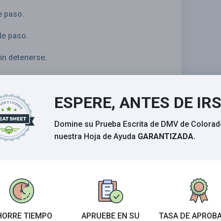
e paso.
de paso.
in detenerse.
ndicar que cede el derecho de paso.
ESPERE, ANTES DE IR
Domine su Prueba Escrita de DMV de Colorad
nuestra Hoja de Ayuda
GARANTIZADA.
Calificar esta sección
 el examen del DMV de 2026.
eban su examen la
PRIMER VEZ
.
HORRE TIEMPO
APRUEBE EN SU
TASA DE APROB