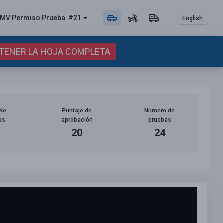
MV Permiso
Prueba
#21
English
BTENER LA HOJA COMPLETA
de
Puntaje de
Número de
as
aprobación
pruebas
20
24