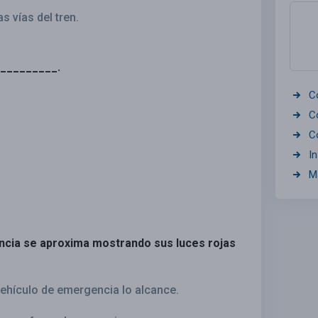
s vías del tren.
___________.
C
C
C
I
M
ncia se aproxima mostrando sus luces rojas
 vehículo de emergencia lo alcance.