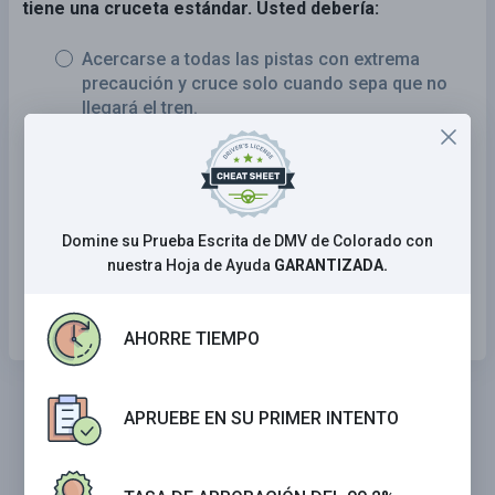
tiene una cruceta estándar. Usted debería:
Acercarse a todas las pistas con extrema
precaución y cruce solo cuando sepa que no
llegará el tren.
Apagar la radio para escuchar si puede haber
un tren que se acerca.
Continuar solo cuanto esté autorizado para
Domine su Prueba Escrita de DMV de Colorado con
hacerlo por un abanderado, si aplica.
nuestra Hoja de Ayuda
GARANTIZADA.
Todo lo anterior.
AHORRE TIEMPO
APRUEBE EN SU PRIMER INTENTO