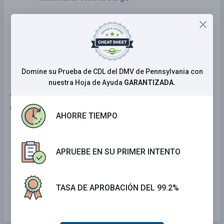
Asegurarse de cruzar todo el tráfico antes que
los vehículos se le aproximen
Entrar al tráfico sin buscar por otros vehículos
Domine su Prueba de CDL del DMV de Pennsylvania con
nuestra Hoja de Ayuda
GARANTIZADA.
7 . ¿Cuál es la edad mínima para obtener una Licencia
de Conducir Comercial?
AHORRE TIEMPO
15
APRUEBE EN SU PRIMER INTENTO
18
21
TASA DE APROBACIÓN DEL 99.2%
25