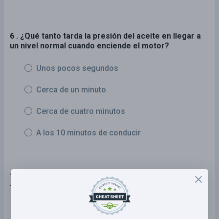
6 . ¿Qué tanto tarda la presión del aceite en llegar a
un nivel normal cuando enciende el motor?
Unos pocos segundos
Cerca de un minuto
Cerca de cuatro minutos
A los 10 minutos de conducir
7 . Al cubrir la carga, una cubierta que se aleta en
tránsito:
Es aceptable.