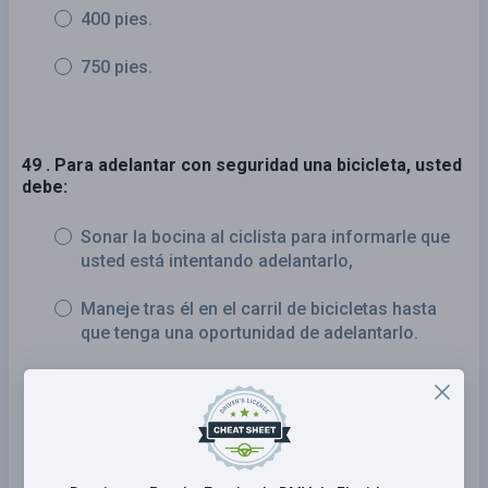
400 pies.
750 pies.
49 . Para adelantar con seguridad una bicicleta, usted
debe:
Sonar la bocina al ciclista para informarle que
usted está intentando adelantarlo,
Maneje tras él en el carril de bicicletas hasta
que tenga una oportunidad de adelantarlo.
Adelante de la misma forma que adelantaría a
otro vehículo.
Adelante para ponerse delante del ciclista.