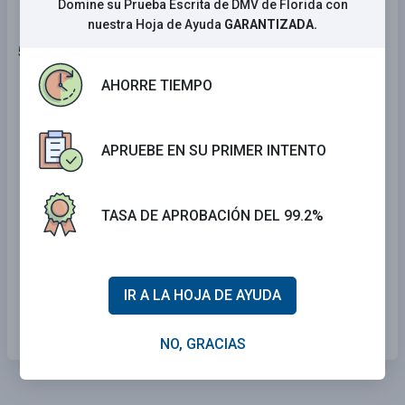
Domine su Prueba Escrita de DMV de Florida con
nuestra Hoja de Ayuda
GARANTIZADA.
50 . Esta señal significa que:
AHORRE TIEMPO
Un grupo de servicio comunitario está
recogiendo basura más adelante en la
autopista.
APRUEBE EN SU PRIMER INTENTO
Hay trabajadores en o muy cerca del
camino en la zona de obras más
adelante.
TASA DE APROBACIÓN DEL 99.2%
Hay niños jugando más adelante.
Hay un cruce de peatones más
IR A LA HOJA DE AYUDA
adelante.
NO, GRACIAS