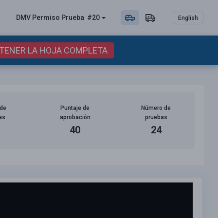
DMV Permiso
Prueba
#20
English
BTENER LA HOJA COMPLETA
de
Puntaje de
Número de
as
aprobación
pruebas
40
24