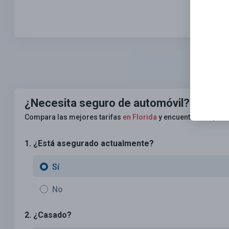
¿Necesita seguro de automóvil?
¡Ningún
Compara las mejores tarifas
en Florida
y encuentra una póli
1. ¿Está asegurado actualmente?
Sí
No
2. ¿Casado?