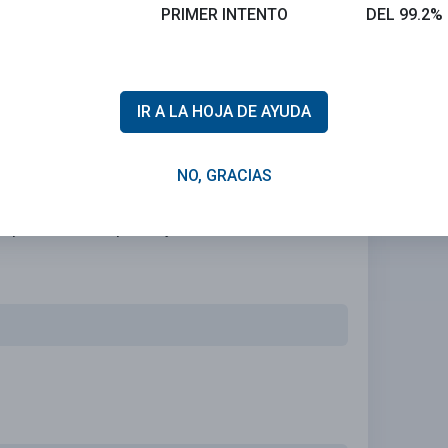
PRIMER INTENTO
DEL 99.2%
IR A LA HOJA DE AYUDA
Calificar esta sección
NO, GRACIAS
 problema!
za personalizada que se ajuste a tus necesidades.