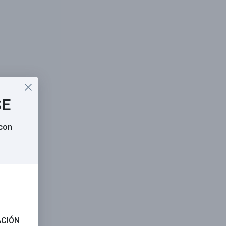
SE
 con
ACIÓN