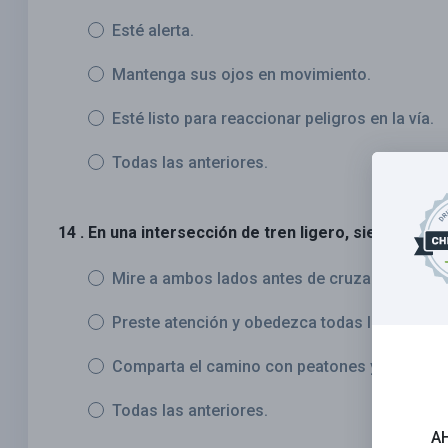
Esté alerta.
Mantenga sus ojos en movimiento.
Esté listo para reaccionar peligros en la vía.
Todas las anteriores.
14 . En una intersección de tren ligero, siempre:
Mire a ambos lados antes de cruzar las vías.
Preste atención y obedezca todas las señales 
Comparta el camino con peatones y ciclistas.
Todas las anteriores.
A