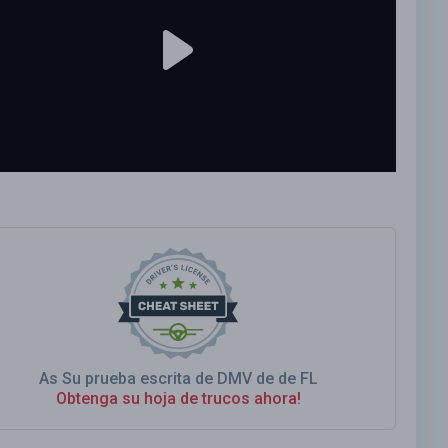
As Su prueba escrita de DMV de de FL
Obtenga su hoja de trucos ahora!