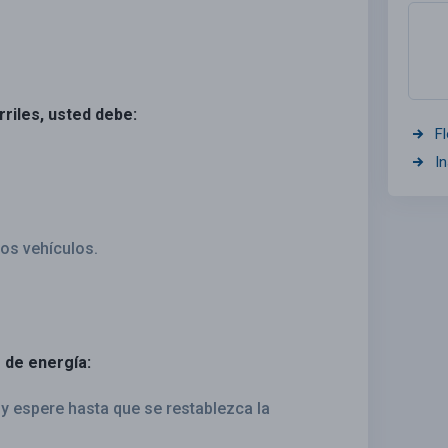
riles, usted debe:
F
I
ros vehículos.
 de energía:
 y espere hasta que se restablezca la