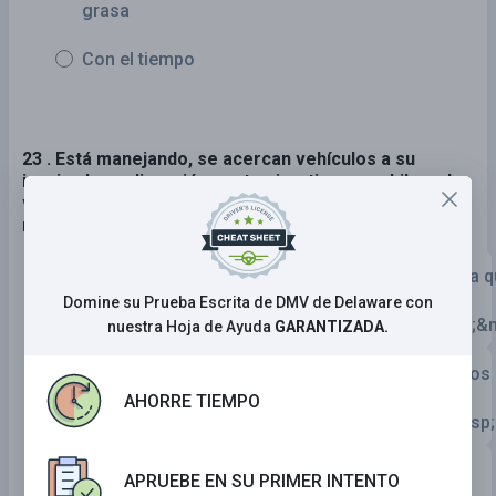
grasa
Con el tiempo
23 . Está manejando, se acercan vehículos a su
izquierda en dirección contraria y tiene una hilera de
vehículos estacionados a su derecha. Debe
maniobrar dirigiéndose:
Más cerca a los vehículos en dirección contraria q
los vehículos
Domine su Prueba Escrita de DMV de Delaware con
estacionados&nbsp;&nbsp;&nbsp;&nbsp;&nbsp;&n
nuestra Hoja de Ayuda
GARANTIZADA.
Más cerca a los vehículos estacionados que a los
vehículos en dirección
AHORRE TIEMPO
contraria&nbsp;&nbsp;&nbsp;&nbsp;&nbsp;&nbsp
Por la mitad entre los vehículos en dirección
APRUEBE EN SU PRIMER INTENTO
contraria y los estacionados.