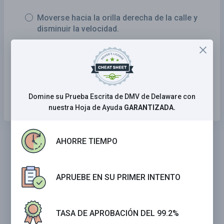
Moverse hacia la orilla derecha de la calle y
disminuir la velocidad.
Moverse hacia la orilla derecha de la carretera
y detener el vehículo.
Mantenerse en su carril, disminuir la velocidad
y permitir que lo adelante.
Domine su Prueba Escrita de DMV de Delaware con
nuestra Hoja de Ayuda
GARANTIZADA.
AHORRE TIEMPO
APRUEBE EN SU PRIMER INTENTO
TASA DE APROBACIÓN DEL 99.2%