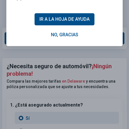
IR A LA HOJA DE AYUDA
NO, GRACIAS
Calificar esta sección
¿Necesita seguro de automóvil?
¡Ningún
problema!
Compara las mejores tarifas
en Delaware
y encuentra una
póliza personalizada que se ajuste a tus necesidades.
1. ¿Está asegurado actualmente?
Sí