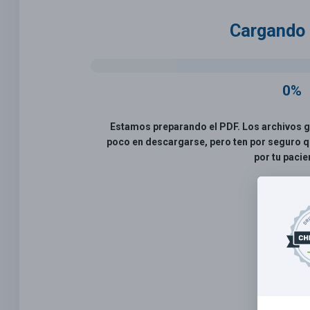
Cargando 
0%
Estamos preparando el PDF. Los archivos 
poco en descargarse, pero ten por seguro q
por tu pacie