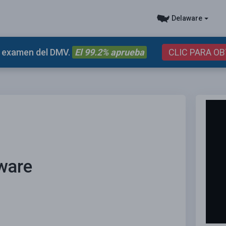
Delaware
el examen del DMV.
El 99.2% aprueba
CLIC PARA O
ware