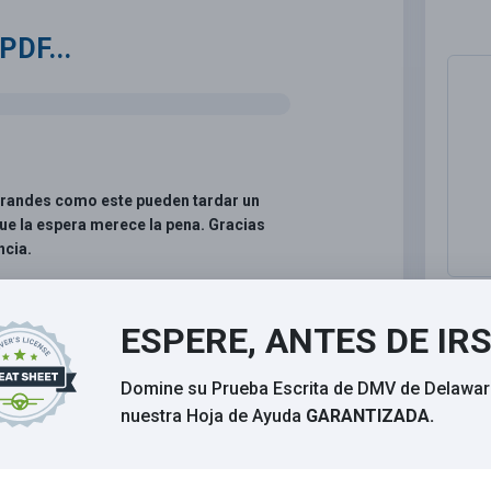
PDF...
grandes como este pueden tardar un
ue la espera merece la pena. Gracias
ncia.
D
ESPERE, ANTES DE IR
M
Domine su Prueba Escrita de DMV de Delawar
nuestra Hoja de Ayuda
GARANTIZADA.