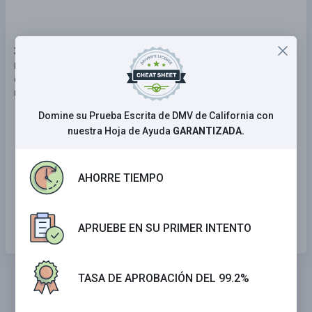
30 . Una zona de seguridad es un área especialmente
marcada para que los pasajeros puedan bajar y subir
de los autobuses o trolebús. No puede manejar por
una zona de seguridad:
Domine su Prueba Escrita de DMV de California con
Solo haya un autobús o trolebús.
nuestra Hoja de Ayuda
GARANTIZADA.
Solo cuando hay pasajeros bajándose de un
autobús o un trolebús.
AHORRE TIEMPO
En cualquier momento y bajo cualquier
circunstancia.
APRUEBE EN SU PRIMER INTENTO
TASA DE APROBACIÓN DEL 99.2%