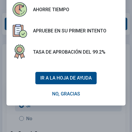
AHORRE TIEMPO
Calificar esta sección
APRUEBE EN SU PRIMER INTENTO
¿Necesita seguro de automóvil?
¡Ningún
TASA DE APROBACIÓN DEL 99.2%
problema!
Compara las mejores tarifas
en California
y encuentra una
póliza personalizada que se ajuste a tus necesidades.
IR A LA HOJA DE AYUDA
1. ¿Está asegurado actualmente?
NO, GRACIAS
Sí
No