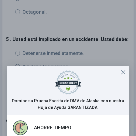
Octagonal.
5 . Usted está implicado en un accidente. Usted debe:
Detenerse inmediatamente.
Ayudar a los heridos.
Llamar a la policía.
Todas las anteriores.
Domine su Prueba Escrita de DMV de Alaska con nuestra
Hoja de Ayuda
GARANTIZADA.
6 . Esta señal significa:
AHORRE TIEMPO
Hay una curva pronunciada a la