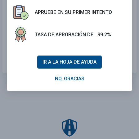
Siga de cerca el vehículo grande para reducir
APRUEBE EN SU PRIMER INTENTO
el arrastre del viento en su vehículo.
Evite manejar al lado durante largos períodos
TASA DE APROBACIÓN DEL 99.2%
de tiempo.
Maneje en su lado derecho cuando está en
curvas y colinas.
IR A LA HOJA DE AYUDA
NO, GRACIAS