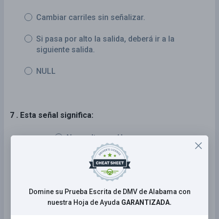
Cambiar carriles sin señalizar.
Si pasa por alto la salida, deberá ir a la
siguiente salida.
NULL
7 . Esta señal significa:
No vueltas en U.
Semáforo más adelante.
Advertencia de vía de tren.
Domine su Prueba Escrita de DMV de Alabama con
nuestra Hoja de Ayuda
GARANTIZADA.