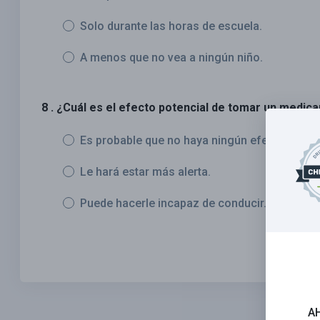
Solo durante las horas de escuela.
A menos que no vea a ningún niño.
8 . ¿Cuál es el efecto potencial de tomar un medi
Es probable que no haya ningún efecto.
Le hará estar más alerta.
Puede hacerle incapaz de conducir.
A