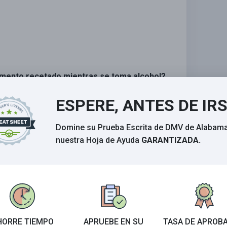
camento recetado mientras se toma alcohol?
ESPERE, ANTES DE IR
Domine su Prueba Escrita de DMV de Alabam
nuestra Hoja de Ayuda
GARANTIZADA.
HORRE TIEMPO
APRUEBE EN SU
TASA DE APROB
Calificar esta sección