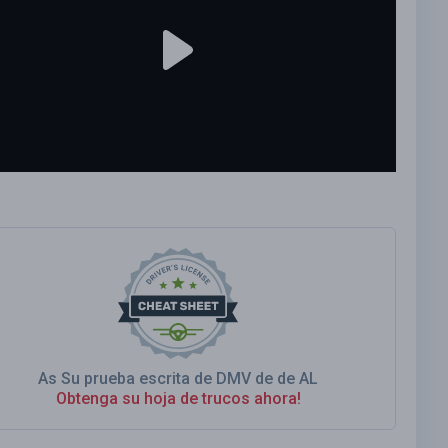
As Su prueba escrita de DMV de de AL
Obtenga su hoja de trucos ahora!