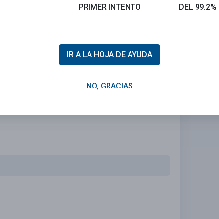
PRIMER INTENTO
DEL 99.2%
 problema!
iza personalizada que se ajuste a tus necesidades.
IR A LA HOJA DE AYUDA
NO, GRACIAS