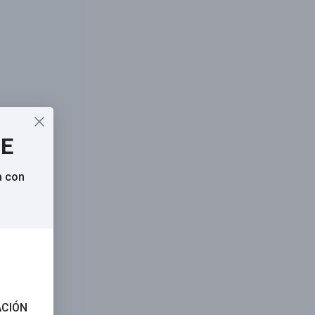
SE
a con
ACIÓN