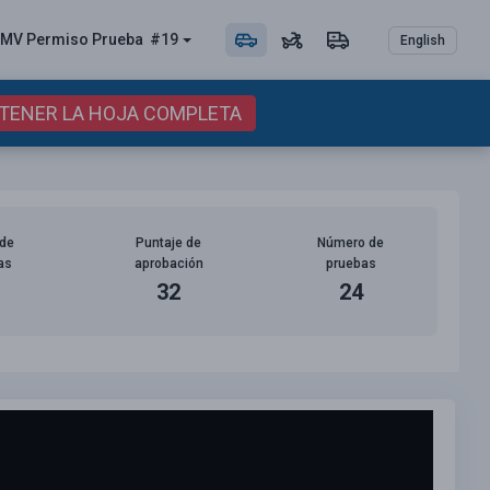
MV Permiso
Prueba
#19
English
BTENER LA HOJA COMPLETA
de
Puntaje de
Número de
as
aprobación
pruebas
32
24