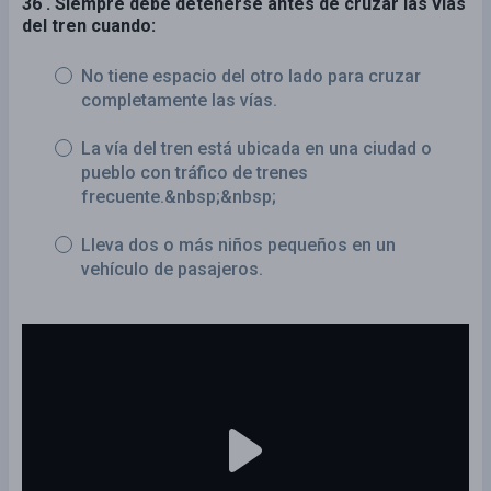
36 . Siempre debe detenerse antes de cruzar las vías
del tren cuando:
No tiene espacio del otro lado para cruzar
completamente las vías.
La vía del tren está ubicada en una ciudad o
pueblo con tráfico de trenes
frecuente.&nbsp;&nbsp;
Lleva dos o más niños pequeños en un
vehículo de pasajeros.