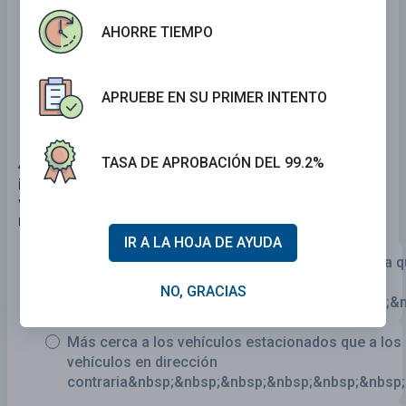
Se curva hacia la derecha y luego a la
AHORRE TIEMPO
izquierda.
Se curva hacia la derecha.
APRUEBE EN SU PRIMER INTENTO
TASA DE APROBACIÓN DEL 99.2%
40 . Está manejando, se acercan vehículos a su
izquierda en dirección contraria y tiene una hilera de
vehículos estacionados a su derecha. Debe
maniobrar dirigiéndose:
IR A LA HOJA DE AYUDA
Más cerca a los vehículos en dirección contraria q
los vehículos
NO, GRACIAS
estacionados&nbsp;&nbsp;&nbsp;&nbsp;&nbsp;&n
Más cerca a los vehículos estacionados que a los
vehículos en dirección
contraria&nbsp;&nbsp;&nbsp;&nbsp;&nbsp;&nbsp