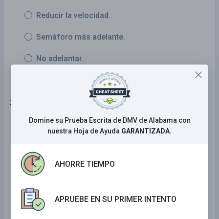
Reducir la velocidad.
Semáforo más adelante.
No adelantar.
23 . En zonas en obra, usted debe:
Domine su Prueba Escrita de DMV de Alabama con
Acelerar para pasar lo más rápido posible.
nuestra Hoja de Ayuda
GARANTIZADA.
Reducir su velocidad y estar preparado para
detenerse repentinamente.
AHORRE TIEMPO
Mantener su velocidad mientras avanza por la
zona.
APRUEBE EN SU PRIMER INTENTO