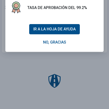
24 . Esta señal es:
TASA DE APROBACIÓN DEL 99.2%
Una señal de ceder el pase.
Una señal de cruce escolar.
IR A LA HOJA DE AYUDA
Una señal de pare.
NO, GRACIAS