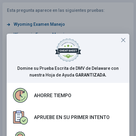
Esta pregunta aparece en las siguientes pruebas:
Wyoming Examen Manejo
Wisconsin Examen Manejo
Tennessee Examen Manejo
Kentucky Examen Manejo
Maine Examen Manejo
Domine su Prueba Escrita de DMV de Delaware con
nuestra Hoja de Ayuda
GARANTIZADA.
Alabama Examen Manejo
Illinois Examen Manejo
AHORRE TIEMPO
Rhode Island Examen Manejo
Delaware Examen Manejo
APRUEBE EN SU PRIMER INTENTO
Iowa Examen Manejo
Arkansas Examen Manejo