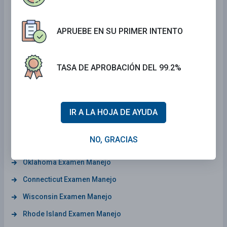
Arizona Examen Manejo
Delaware Examen Manejo
APRUEBE EN SU PRIMER INTENTO
Mississippi Examen Manejo
Georgia Examen Manejo
TASA DE APROBACIÓN DEL 99.2%
Tennessee Examen Manejo
Alabama Examen Manejo
Maine Examen Manejo
IR A LA HOJA DE AYUDA
Maryland Examen Manejo
NO, GRACIAS
New Mexico Examen Manejo
Oklahoma Examen Manejo
Connecticut Examen Manejo
Wisconsin Examen Manejo
Rhode Island Examen Manejo