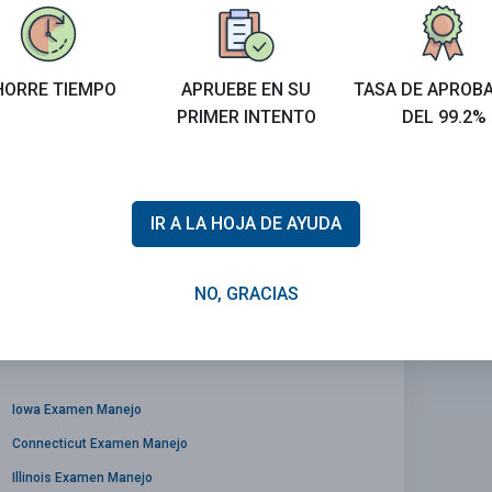
HORRE TIEMPO
APRUEBE EN SU
TASA DE APROB
PRIMER INTENTO
DEL 99.2%
e de ferrocarril por delante.
IR A LA HOJA DE AYUDA
NO, GRACIAS
Iowa Examen Manejo
Connecticut Examen Manejo
Illinois Examen Manejo