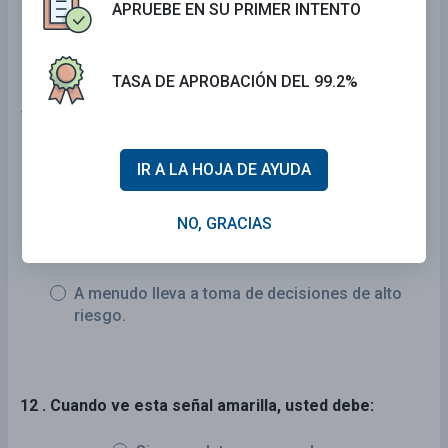
APRUEBE EN SU PRIMER INTENTO
FALSO
TASA DE APROBACIÓN DEL 99.2%
11 . La velocidad en exceso:
No incrementa las probabilidades de un
IR A LA HOJA DE AYUDA
choque.
NO, GRACIAS
Incrementan su capacidad de reaccionar ante
un peligro.
A menudo lleva a toma de decisiones de alto
riesgo.
12 . Cuando ve esta señal amarilla, usted debe: