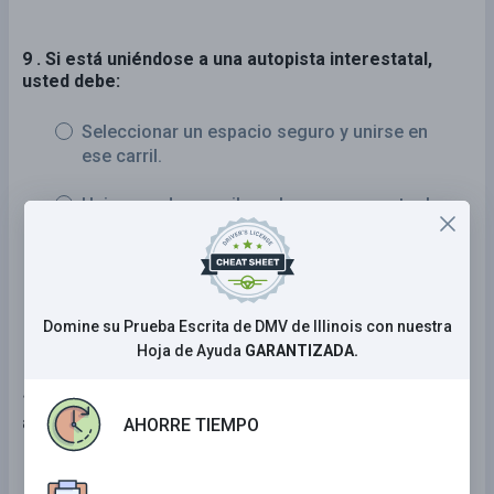
9 . Si está uniéndose a una autopista interestatal,
usted debe:
Seleccionar un espacio seguro y unirse en
ese carril.
Unirse en dos carriles a la vez y aumentar la
velocidad.
Siempre detenerse antes de entrar a la
autopista.
Domine su Prueba Escrita de DMV de Illinois con nuestra
Hoja de Ayuda
GARANTIZADA.
10 . La regla de los tres segundos ayuda al conductor
a determinar una distancia segura de seguimiento.
AHORRE TIEMPO
VERDADERO