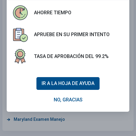
California Examen Manejo
AHORRE TIEMPO
Alabama Examen Manejo
Oklahoma Examen Manejo
APRUEBE EN SU PRIMER INTENTO
South Dakota Examen Manejo
Connecticut Examen Manejo
TASA DE APROBACIÓN DEL 99.2%
Iowa Examen Manejo
Arkansas Examen Manejo
Rhode Island Examen Manejo
IR A LA HOJA DE AYUDA
Arizona Examen Manejo
Nebraska Examen Manejo
NO, GRACIAS
Mississippi Examen Manejo
Maryland Examen Manejo