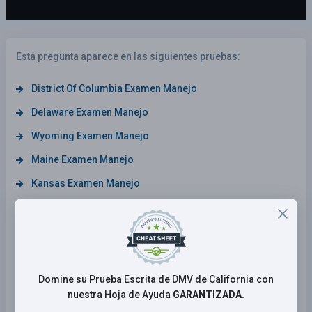
Esta pregunta aparece en las siguientes pruebas:
District Of Columbia Examen Manejo
Delaware Examen Manejo
Wyoming Examen Manejo
Maine Examen Manejo
Kansas Examen Manejo
New Mexico Examen Manejo
Tennessee Examen Manejo
Kentucky Examen Manejo
Wisconsin Examen Manejo
Domine su Prueba Escrita de DMV de California con
nuestra Hoja de Ayuda
GARANTIZADA.
Georgia Examen Manejo