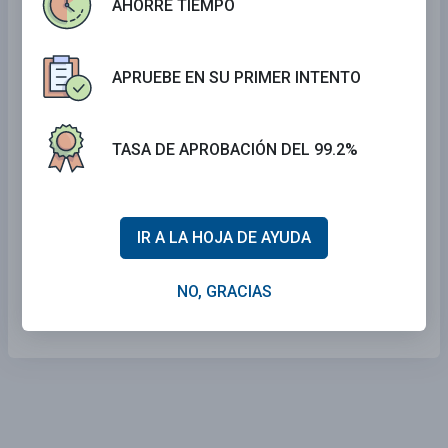
AHORRE TIEMPO
Tennessee Examen Manejo
Kentucky Examen Manejo
APRUEBE EN SU PRIMER INTENTO
Delaware Examen Manejo
Kansas Examen Manejo
TASA DE APROBACIÓN DEL 99.2%
Arkansas Examen Manejo
New York Examen Manejo
South Dakota Examen Manejo
IR A LA HOJA DE AYUDA
Maine Examen Manejo
Arizona Examen Manejo
NO, GRACIAS
Maryland Examen Manejo