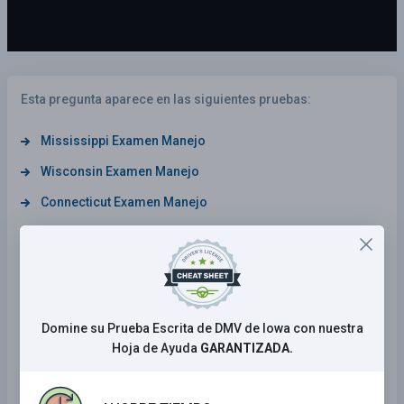
Esta pregunta aparece en las siguientes pruebas:
Mississippi Examen Manejo
Wisconsin Examen Manejo
Connecticut Examen Manejo
Wyoming Examen Manejo
Alabama Examen Manejo
California Examen Manejo
Georgia Examen Manejo
Domine su Prueba Escrita de DMV de Iowa con nuestra
Hoja de Ayuda
GARANTIZADA.
Iowa Examen Manejo
Rhode Island Examen Manejo