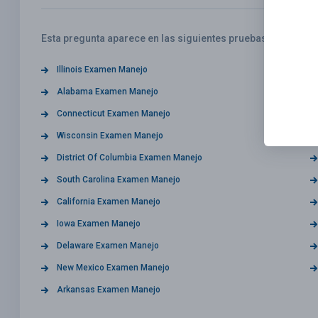
Esta pregunta aparece en las siguientes pruebas:
Illinois Examen Manejo
Alabama Examen Manejo
Connecticut Examen Manejo
Wisconsin Examen Manejo
District Of Columbia Examen Manejo
South Carolina Examen Manejo
California Examen Manejo
Iowa Examen Manejo
Delaware Examen Manejo
New Mexico Examen Manejo
Arkansas Examen Manejo