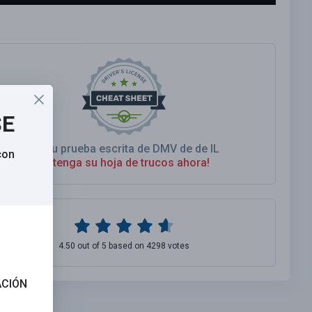
SE
As Su prueba escrita de DMV de de IL
con
Obtenga su hoja de trucos ahora!
4.50 out of 5 based on 4298 votes
ACIÓN