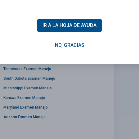
IR A LA HOJA DE AYUDA
Maine Examen Manejo
Kentucky Examen Manejo
NO, GRACIAS
New York Examen Manejo
Wyoming Examen Manejo
Tennessee Examen Manejo
South Dakota Examen Manejo
Mississippi Examen Manejo
Kansas Examen Manejo
Maryland Examen Manejo
Arizona Examen Manejo