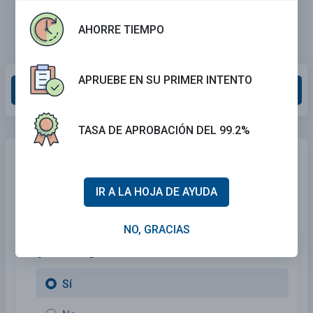
AHORRE TIEMPO
APRUEBE EN SU PRIMER INTENTO
Calificar esta sección
TASA DE APROBACIÓN DEL 99.2%
¿Necesita seguro de automóvil?
¡Ningún
problema!
IR A LA HOJA DE AYUDA
Compara las mejores tarifas
en Pennsylvania
y encuentra
una póliza personalizada que se ajuste a tus necesidades.
NO, GRACIAS
1. ¿Está asegurado actualmente?
Sí