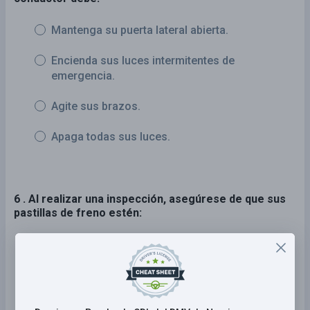
Mantenga su puerta lateral abierta.
Encienda sus luces intermitentes de
emergencia.
Agite sus brazos.
Apaga todas sus luces.
6 . Al realizar una inspección, asegúrese de que sus
pastillas de freno estén:
Cubierto de grasa.
Cubierto de refrigerante.
Cubierto de aceite.