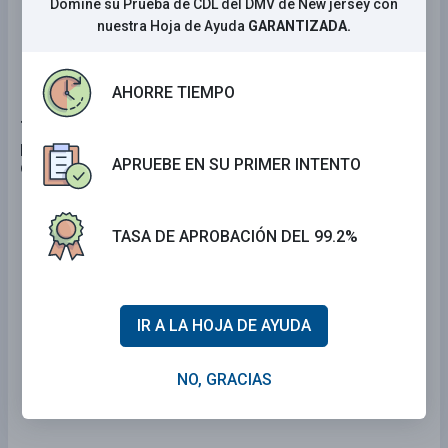
Domine su Prueba de CDL del DMV de New jersey con
nuestra Hoja de Ayuda
GARANTIZADA.
Libre de aceite y grasa.
AHORRE TIEMPO
7 . ¿Cuál de los siguientes no es un ejemplo de una
persona distraída por la que los automovilistas
APRUEBE EN SU PRIMER INTENTO
deberían preocuparse?
Una persona hablando con otra persona en su
vehículo.
TASA DE APROBACIÓN DEL 99.2%
Un niño al lado de la carretera
Un trabajador de la construcción al lado de la
IR A LA HOJA DE AYUDA
carretera.
NO, GRACIAS
Una persona sentada en un banco esperando
un autobús.