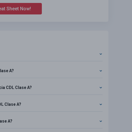
eat Sheet Now!
lase A?
cia CDL Clase A?
DL Clase A?
lase A?