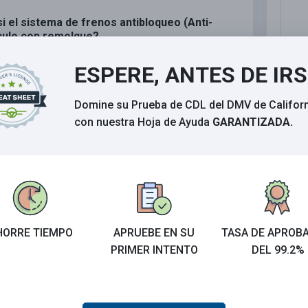
 el sistema de frenos antibloqueo (Anti-
ículo con remolque?
a del remolque permanecerá encendida
ESPERE, ANTES DE IR
parpadeará tres veces y permanecerá
Domine su Prueba de CDL del DMV de Califor
con nuestra Hoja de Ayuda
GARANTIZADA.
o se apagarán
C
C
C
HORRE TIEMPO
APRUEBE EN SU
TASA DE APROB
I
PRIMER INTENTO
DEL 99.2%
Calificar esta sección
M