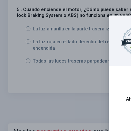
5 . Cuando enciende el motor, ¿Cómo puede saber si
lock Braking System o ABS) no funciona en un veh
La luz amarilla en la parte trasera izquierd
La luz roja en el lado derecho del remolque 
encendida
Todas las luces traseras parpadearán y lueg
A