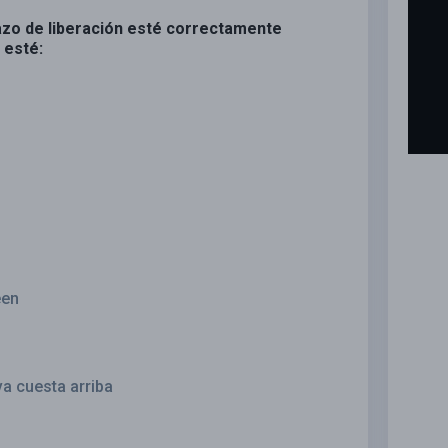
razo de liberación esté correctamente
 esté:
een
va cuesta arriba