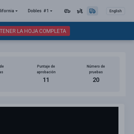
lifornia
Dobles
#1
English
BTENER LA HOJA COMPLETA
de
Puntaje de
Número de
as
aprobación
pruebas
11
20