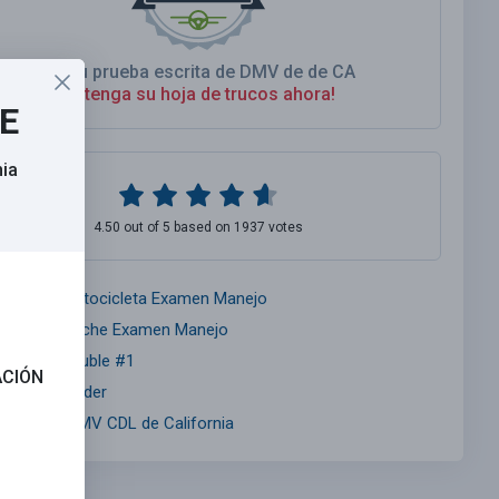
As Su prueba escrita de DMV de de CA
Obtenga su hoja de trucos ahora!
SE
nia
4.50 out of 5 based on 1937 votes
alifornia Motocicleta Examen Manejo
alifornia Coche Examen Manejo
alifornia Double #1
ACIÓN
nsurance Finder
anual del DMV CDL de California