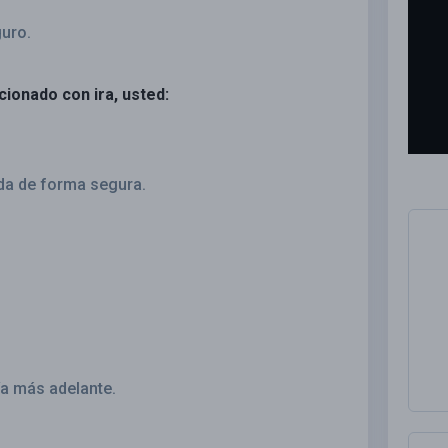
guro.
ionado con ira, usted:
eda de forma segura.
ía más adelante.