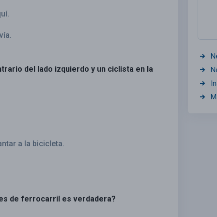
uí.
vía.
N
trario del lado izquierdo y un ciclista en la
N
I
M
tar a la bicicleta.
ces de ferrocarril es verdadera?