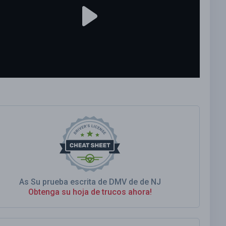
As Su prueba escrita de DMV de de NJ
Obtenga su hoja de trucos ahora!