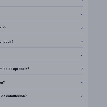
cir?
conducir?
rmiso de aprendiz?
en?
n de conducción?