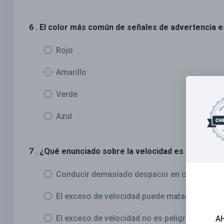
6 . El color más común de señales de advertencia e
Rojo
Amarillo
Verde
Azul
7 . ¿Qué enunciado sobre la velocidad es verdad?
Conducir demasiado despacio en ciertas carr
El exceso de velocidad puede matar.
El exceso de velocidad no es peligroso si ust
A