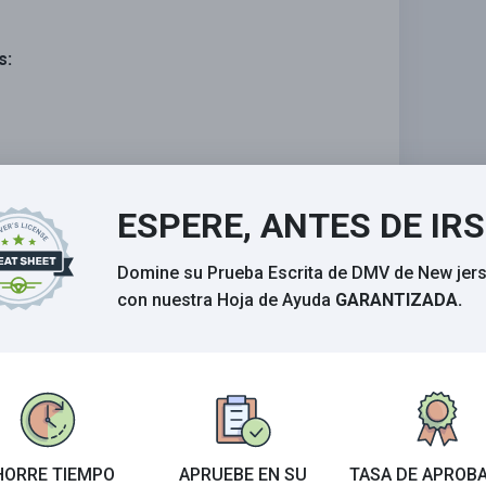
s:
ESPERE, ANTES DE IR
Domine su Prueba Escrita de DMV de New jer
con nuestra Hoja de Ayuda
GARANTIZADA.
eteras puede ser peligroso.
ed es un conductor habilidoso.
HORRE TIEMPO
APRUEBE EN SU
TASA DE APROB