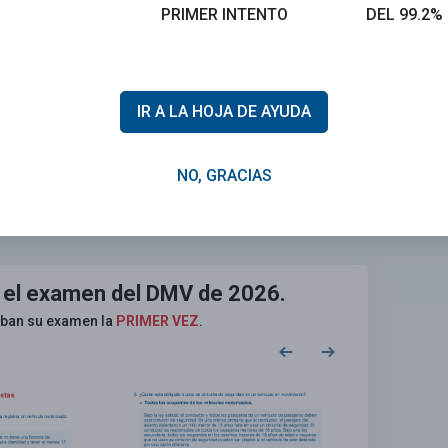
PRIMER INTENTO
DEL 99.2%
reteras puede ser peligroso" y "El exceso
IR A LA HOJA DE AYUDA
NO, GRACIAS
Calificar esta sección
 el examen del DMV de 2026.
eban su examen la
PRIMER VEZ
.