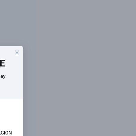
SE
sey
ACIÓN