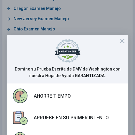
Oregon Examen Manejo
New Jersey Examen Manejo
Ohio Examen Manejo
Vermont Examen Manejo
Montana Examen Manejo
Alaska Examen Manejo
Domine su Prueba Escrita de DMV de Washington con
Florida Examen Manejo
nuestra Hoja de Ayuda
GARANTIZADA.
Virginia Examen Manejo
North Carolina Examen Manejo
AHORRE TIEMPO
New Hampshire Examen Manejo
Louisiana Examen Manejo
APRUEBE EN SU PRIMER INTENTO
Indiana Examen Manejo
Nevada Examen Manejo