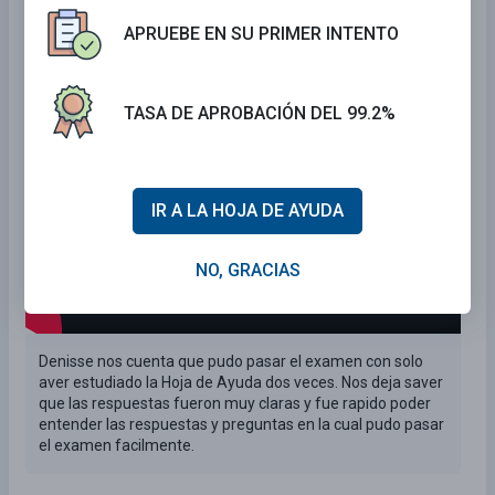
examen del DMV de California 2026.
APRUEBE EN SU PRIMER INTENTO
99.2% de las personas que usan nuestra hoja de ayuda
aprueban su examen la
PRIMER VEZ
.
TASA DE APROBACIÓN DEL 99.2%
IR A LA HOJA DE AYUDA
NO, GRACIAS
Denisse nos cuenta que pudo pasar el examen con solo
aver estudiado la Hoja de Ayuda dos veces. Nos deja saver
que las respuestas fueron muy claras y fue rapido poder
entender las respuestas y preguntas en la cual pudo pasar
el examen facilmente.