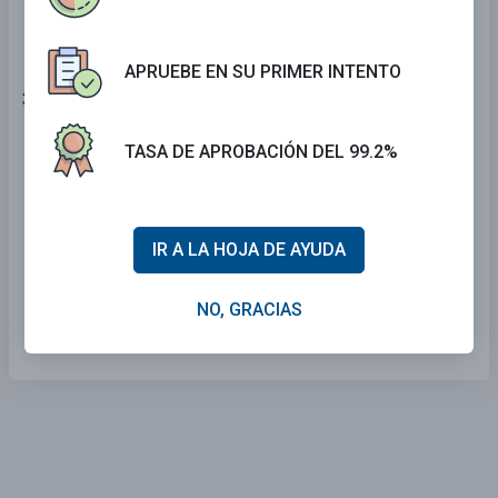
APRUEBE EN SU PRIMER INTENTO
35 . Esta señal significa:
No dar vuelta a la derecha.
TASA DE APROBACIÓN DEL 99.2%
Siga a la derecha.
No dar vuelta en U.
IR A LA HOJA DE AYUDA
Carril izquierdo debe dar vuelta a la
NO, GRACIAS
izquierda.