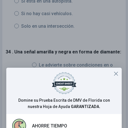
Si está en una autopista.
Si no hay casi vehículos.
Solo en una intersección.
34 . Una señal amarilla y negra en forma de diamante:
Le advierte sobre condiciones en o
cerca del camino.
Le dirige a ciudades y pueblos
cercanos.
Domine su Prueba Escrita de DMV de Florida con
Le dice las leyes y regulaciones de
nuestra Hoja de Ayuda
GARANTIZADA.
tránsito.
Le dice que hay una zona de
AHORRE TIEMPO
construcción más adelante.