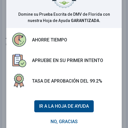
Usted puede seguir al vehículo delante de
usted sin volverse a detener.
Domine su Prueba Escrita de DMV de Florida con
nuestra Hoja de Ayuda
GARANTIZADA.
49 . ¿Qué indican las señales de carril con una X
AHORRE TIEMPO
amarilla?
La señal está a punto de cambiar a una flecha
APRUEBE EN SU PRIMER INTENTO
verde.
La señal está a punto de cambiar a una X roja.
TASA DE APROBACIÓN DEL 99.2%
Los conductores pueden conducir
normalmente en este carril.
IR A LA HOJA DE AYUDA
Los conductores pueden conducir lentamente
en este carril.
NO, GRACIAS