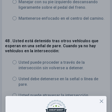
Manejar con su pie izquierdo descansando
ligeramente sobre el pedal del freno.
Mantenerse enfocado en el centro del camino.
48 . Usted está detenido tras otros vehículos que
esperan en una señal de pare. Cuando ya no hay
vehículos en la intersección:
Usted puede proceder a través de la
intersección sin volverse a detener.
Usted debe detenerse en la señal o línea de
pare.
Usted puede atravesar la intersección
lentamente sin detenerse si no hay más
vehículos.