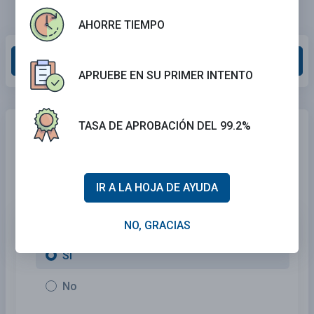
AHORRE TIEMPO
Calificar esta sección
APRUEBE EN SU PRIMER INTENTO
TASA DE APROBACIÓN DEL 99.2%
¿Necesita seguro de automóvil?
¡Ningún
problema!
Compara las mejores tarifas
en California
y encuentra una
póliza personalizada que se ajuste a tus necesidades.
IR A LA HOJA DE AYUDA
1. ¿Está asegurado actualmente?
NO, GRACIAS
Sí
No