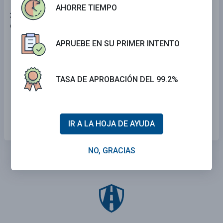
AHORRE TIEMPO
30 . En las intersecciones, cruces peatonales y vías
de tren, siempre debe:
APRUEBE EN SU PRIMER INTENTO
Detenerse, escuchar y continuar con cuidado.
Mirar a los lados del vehículo para ver si algo
TASA DE APROBACIÓN DEL 99.2%
viene.
Adelantar lentamente a los vehículos que
parecen detenerse sin ninguna razón.
IR A LA HOJA DE AYUDA
NO, GRACIAS