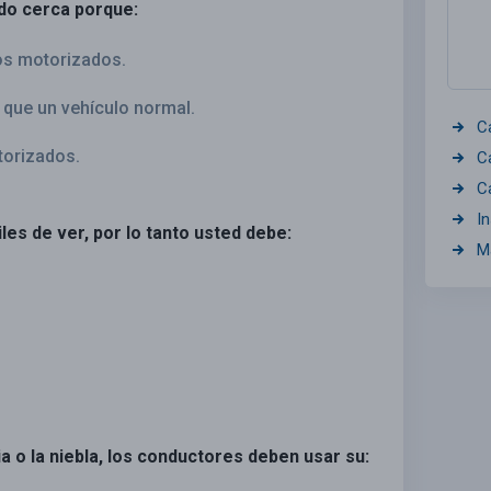
ado cerca porque:
os motorizados.
que un vehículo normal.
C
torizados.
C
C
I
les de ver, por lo tanto usted debe:
M
via o la niebla, los conductores deben usar su: