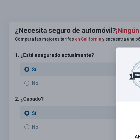
¿Necesita seguro de automóvil?
¡Ningún
Compara las mejores tarifas
en California
y encuentra una pó
1. ¿Está asegurado actualmente?
Sí
No
2. ¿Casado?
Sí
No
A