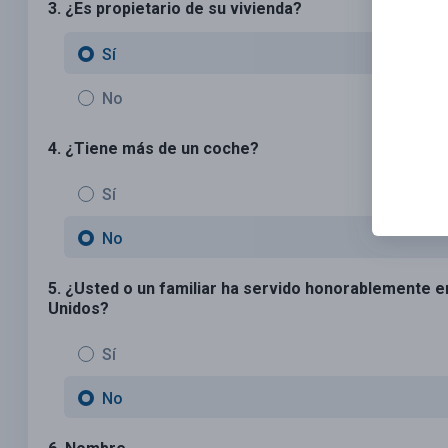
3. ¿Es propietario de su vivienda?
Sí
No
4. ¿Tiene más de un coche?
Sí
No
5. ¿Usted o un familiar ha servido honorablemente 
Unidos?
Sí
No