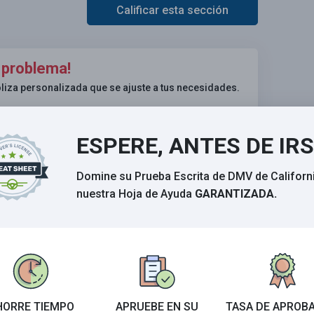
Calificar esta sección
 problema!
liza personalizada que se ajuste a tus necesidades.
ESPERE, ANTES DE IR
Domine su Prueba Escrita de DMV de Californ
nuestra Hoja de Ayuda
GARANTIZADA.
HORRE TIEMPO
APRUEBE EN SU
TASA DE APROB