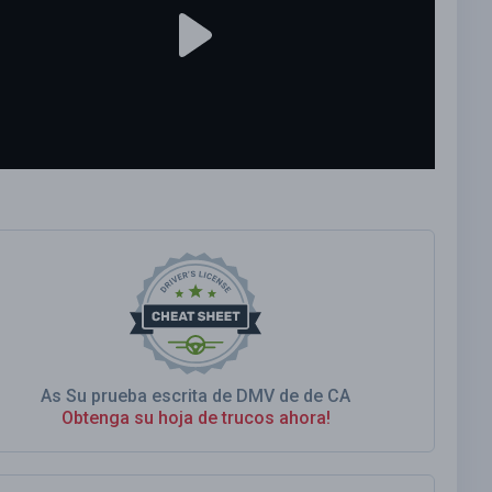
As Su prueba escrita de DMV de de CA
Obtenga su hoja de trucos ahora!