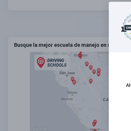
Busque la mejor escuela de manejo en su vecind
A