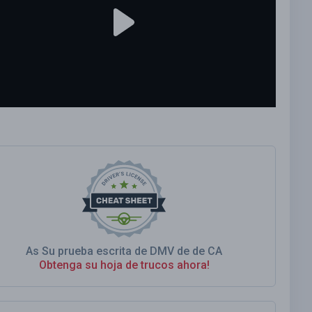
As Su prueba escrita de DMV de de CA
Obtenga su hoja de trucos ahora!