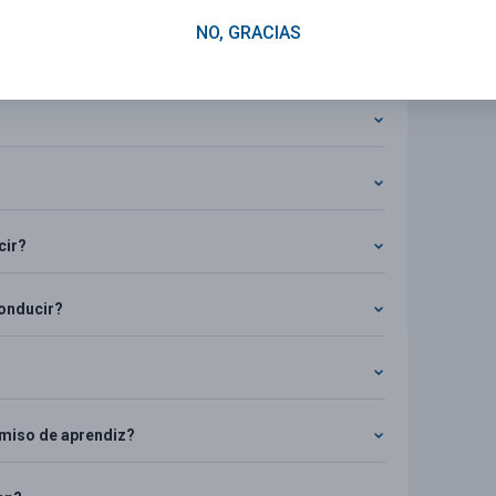
NO, GRACIAS
cir?
conducir?
rmiso de aprendiz?