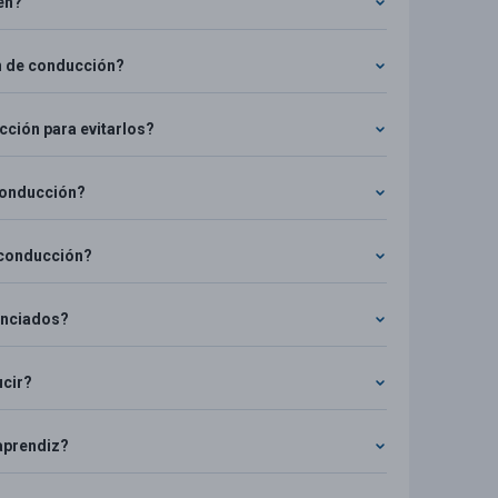
en?
n de conducción?
ción para evitarlos?
conducción?
 conducción?
cenciados?
ucir?
aprendiz?