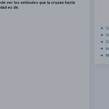
ede ver los vehículos que la cruzan hasta
idad es de:
C
C
C
I
M
.