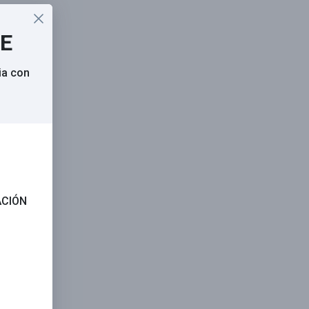
SE
ia con
ACIÓN