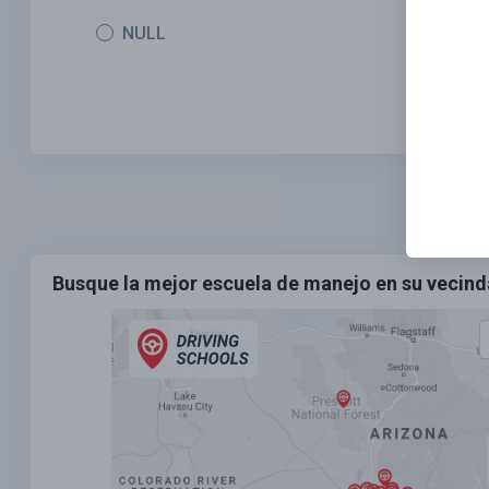
NULL
Busque la mejor escuela de manejo en su vecind