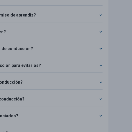
rmiso de aprendiz?
en?
n de conducción?
ción para evitarlos?
conducción?
 conducción?
cenciados?