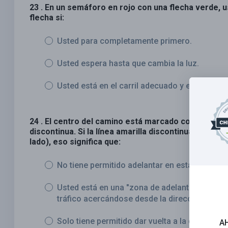
23 . En un semáforo en rojo con una flecha verde, u
flecha si:
Usted para completamente primero.
Usted espera hasta que cambia la luz.
Usted está en el carril adecuado y el camino 
24 . El centro del camino está marcado con una línea
discontinua. Si la línea amarilla discontinua está a l
lado), eso significa que:
No tiene permitido adelantar en esta área.
Usted está en una "zona de adelantar" y es se
tráfico acercándose desde la dirección contra
Solo tiene permitido dar vuelta a la derecha e
A