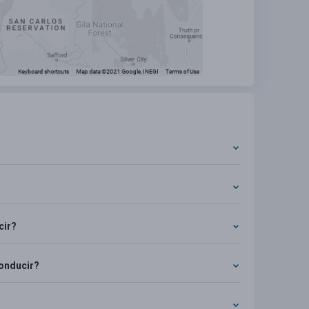
cir?
conducir?