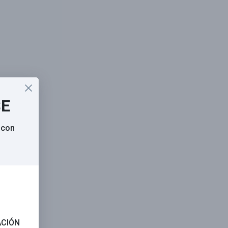
SE
 con
ACIÓN