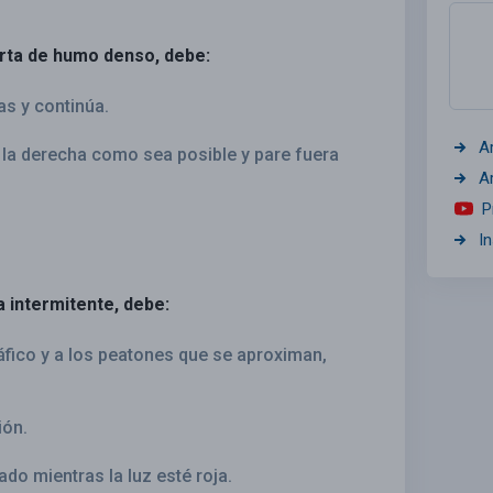
erta de humo denso, debe:
as y continúa.
A
la derecha como sea posible y pare fuera
A
P
I
a intermitente, debe:
áfico y a los peatones que se aproximan,
ión.
o mientras la luz esté roja.