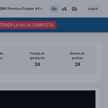
DMV Permiso
Prueba
#4
English
BTENER LA HOJA COMPLETA
de
Puntaje de
Número de
as
aprobación
pruebas
24
24