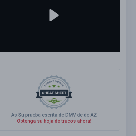
As Su prueba escrita de DMV de de AZ
Obtenga su hoja de trucos ahora!