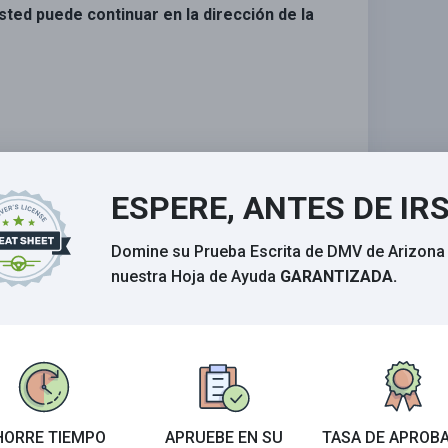
sted puede continuar en la dirección de la
está despejado.
ESPERE, ANTES DE IR
 amarilla continua y una línea amarilla
Domine su Prueba Escrita de DMV de Arizona
a derecha de la línea amarilla continua (de su
nuestra Hoja de Ayuda
GARANTIZADA.
guro adelantar a otros vehículos si no hay
ria.
n esta área.
HORRE TIEMPO
APRUEBE EN SU
TASA DE APROB