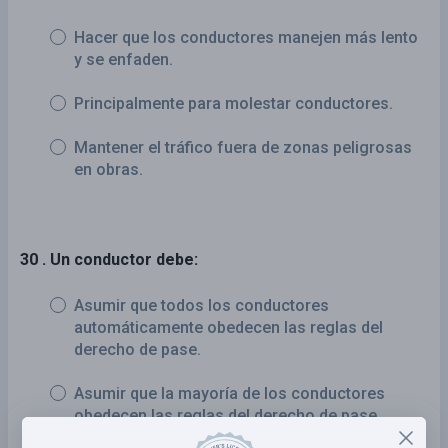
Hacer que los conductores manejen más lento
y se enfaden.
Principalmente para molestar conductores.
Mantener el tráfico fuera de zonas peligrosas
en obras.
30 . Un conductor debe:
Asumir que todos los conductores
automáticamente obedecen las reglas del
derecho de pase.
Asumir que la mayoría de los conductores
obedecen las reglas del derecho de pase.