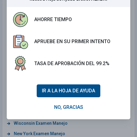
Arkansas Examen Manejo
AHORRE TIEMPO
Kentucky Examen Manejo
Alabama Examen Manejo
New Mexico Examen Manejo
APRUEBE EN SU PRIMER INTENTO
District Of Columbia Examen Manejo
Tennessee Examen Manejo
TASA DE APROBACIÓN DEL 99.2%
Arizona Examen Manejo
Mississippi Examen Manejo
IR A LA HOJA DE AYUDA
Iowa Examen Manejo
Maryland Examen Manejo
NO, GRACIAS
Delaware Examen Manejo
Wisconsin Examen Manejo
New York Examen Manejo