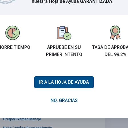
nuestra Hoja de Ayuda
GARANTIZADA.
rda.
ha.
HORRE TIEMPO
APRUEBE EN SU
TASA DE APROB
ye solo en la dirección de la flecha.
PRIMER INTENTO
DEL 99.2%
IR A LA HOJA DE AYUDA
NO, GRACIAS
Oregon Examen Manejo
North Carolina Examen Manejo